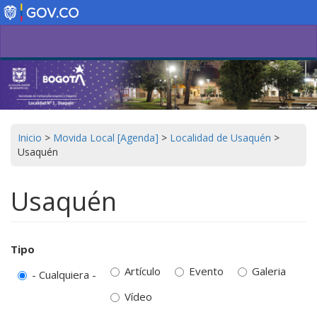
Pasar
al
contenido
principal
Inicio
>
Movida Local [Agenda]
>
Localidad de Usaquén
>
Usaquén
Usaquén
Tipo
Artículo
Evento
Galeria
- Cualquiera -
Vídeo