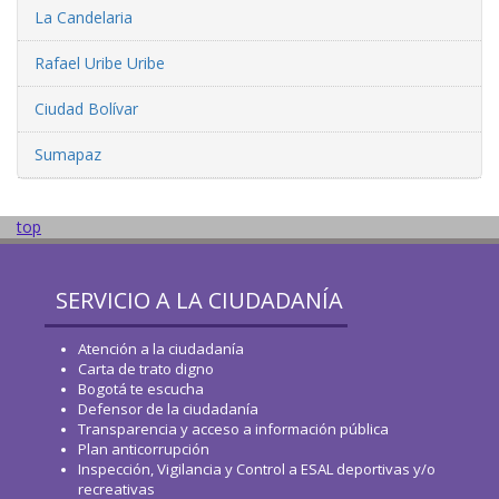
La Candelaria
Rafael Uribe Uribe
Ciudad Bolívar
Sumapaz
top
SERVICIO A LA CIUDADANÍA
Atención a la ciudadanía
Carta de trato digno
Bogotá te escucha
Defensor de la ciudadanía
Transparencia y acceso a información pública
Plan anticorrupción
Inspección, Vigilancia y Control a ESAL deportivas y/o
recreativas