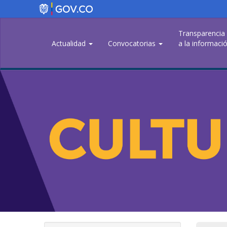
Pasar
al
contenido
Transparencia
principal
Actualidad
Convocatorias
a la informació