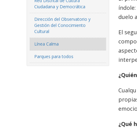
Red Distrital de Cultura
Ciudadana y Democrática
índole
duelo 
Dirección del Observatorio y
Gestión del Conocimiento
Cultural
El seg
compor
Línea Calma
aspecto
Parques para todos
interpe
¿Quién
Cualqu
propias
emocio
¿Qué h