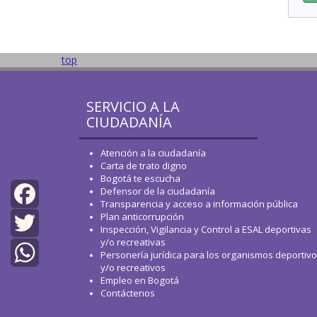
top
SERVICIO A LA
CIUDADANÍA
Atención a la ciudadanía
Carta de trato digno
Bogotá te escucha
Defensor de la ciudadanía
Transparencia y acceso a información pública
Plan anticorrupción
Facebook
Inspección, Vigilancia y Control a ESAL deportivas
y/o recreativas
Twitter
Personería jurídica para los organismos deportiv
y/o recreativos
WhatsApp
Empleo en Bogotá
Contáctenos