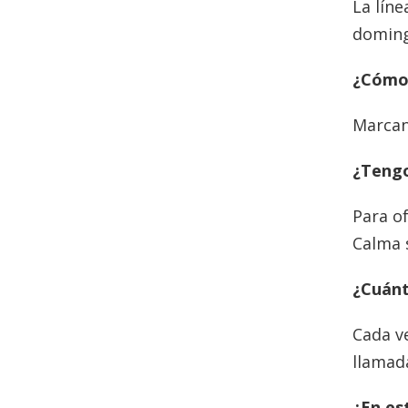
La líne
doming
¿Cómo 
Marcan
¿Tengo
Para of
Calma 
¿Cuánt
Cada ve
llamada
¿En es