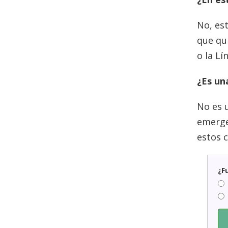
No, es
que qu
o la Lí
¿Es un
No es 
emergen
estos 
¿F