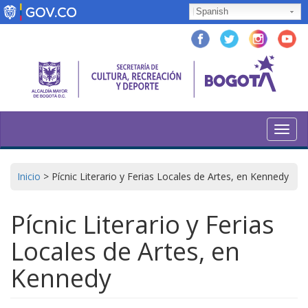
Pasar
Spanish
al
contenido
principal
Toggl
navig
Inicio
>
Pícnic Literario y Ferias Locales de Artes, en Kennedy
Pícnic Literario y Ferias
Locales de Artes, en
Kennedy