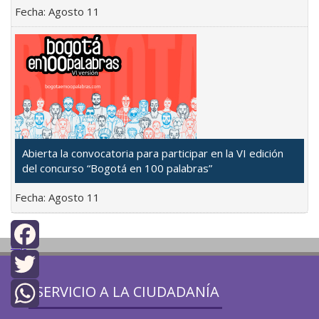
Fecha:
Agosto 11
Abierta la convocatoria para participar en la VI edición
del concurso “Bogotá en 100 palabras”
Fecha:
Agosto 11
top
Facebook
SERVICIO A LA CIUDADANÍA
Twitter