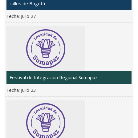
calles de Bogotá
Fecha:
Julio 27
Festival de Integración Regional Sumapaz
Fecha:
Julio 23