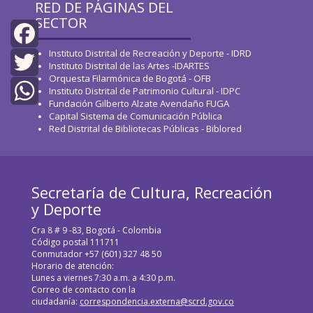
RED DE PÁGINAS DEL
SECTOR
Instituto Distrital de Recreación y Deporte - IDRD
Facebook
Instituto Distrital de las Artes -IDARTES
Orquesta Filarmónica de Bogotá - OFB
Twitter
Instituto Distrital de Patrimonio Cultural - IDPC
Fundación Gilberto Alzate Avendaño FUGA
Capital Sistema de Comunicación Pública
WhatsApp
Red Distrital de Bibliotecas Públicas - Biblored
Secretaría de Cultura, Recreación
y Deporte
Cra 8 # 9 -83, Bogotá - Colombia
Código postal 111711
Conmutador +57 (601) 327 48 50
Horario de atención:
Lunes a viernes 7:30 a.m. a 4:30 p.m.
Correo de contacto con la
ciudadanía:
correspondencia.externa@scrd.gov.co