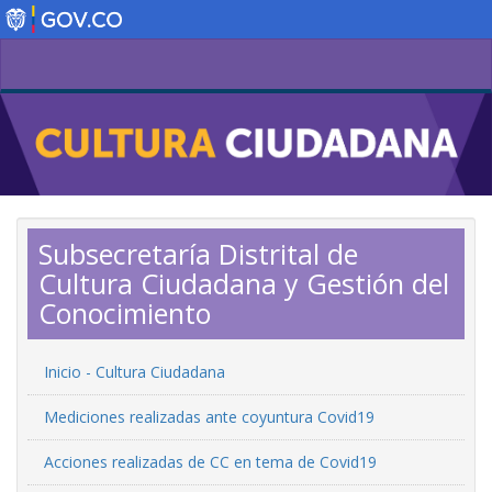
Skip
to
main
content
Subsecretaría Distrital de
Cultura Ciudadana y Gestión del
Conocimiento
Inicio - Cultura Ciudadana
Mediciones realizadas ante coyuntura Covid19
Acciones realizadas de CC en tema de Covid19