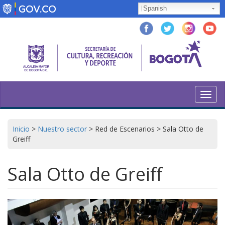
Pasar
Spanish
al
contenido
principal
Toggl
navig
Inicio
>
Nuestro sector
>
Red de Escenarios
>
Sala Otto de
Greiff
Sala Otto de Greiff