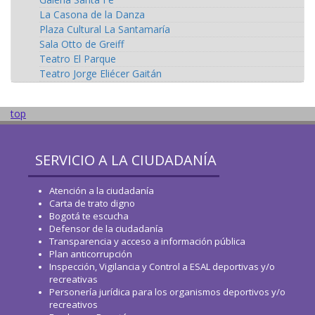
La Casona de la Danza
Plaza Cultural La Santamaría
Sala Otto de Greiff
Teatro El Parque
Teatro Jorge Eliécer Gaitán
top
SERVICIO A LA CIUDADANÍA
Atención a la ciudadanía
Carta de trato digno
Bogotá te escucha
Defensor de la ciudadanía
Transparencia y acceso a información pública
Plan anticorrupción
Inspección, Vigilancia y Control a ESAL deportivas y/o
recreativas
Personería jurídica para los organismos deportivos y/o
recreativos