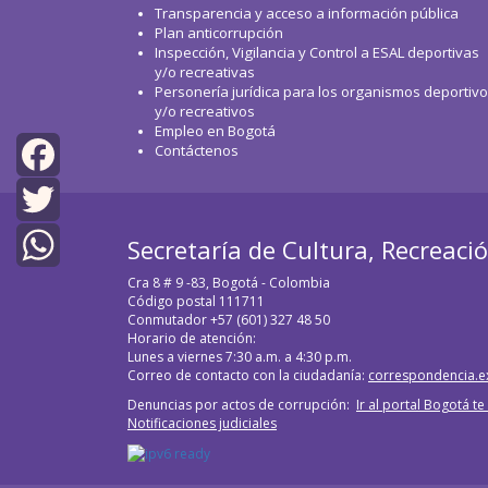
Transparencia y acceso a información pública
Plan anticorrupción
Inspección, Vigilancia y Control a ESAL deportivas
y/o recreativas
Personería jurídica para los organismos deportiv
y/o recreativos
Empleo en Bogotá
Contáctenos
Facebook
Twitter
Secretaría de Cultura, Recreaci
Cra 8 # 9 -83, Bogotá - Colombia
WhatsApp
Código postal 111711
Conmutador +57 (601) 327 48 50
Horario de atención:
Lunes a viernes 7:30 a.m. a 4:30 p.m.
Correo de contacto con la ciudadanía:
correspondencia.e
Denuncias por actos de corrupción:
Ir al portal Bogotá t
Notificaciones judiciales