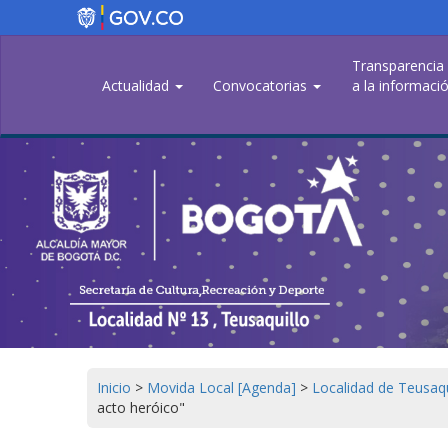
Pasar
al
contenido
Transparencia
principal
Actualidad
Convocatorias
a la informació
Inicio
>
Movida Local [Agenda]
>
Localidad de Teusaq
acto heróico"