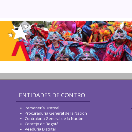
ENTIDADES DE CONTROL
Personería Distrital
Procuraduría General de la Nación
Contraloría General de la Nación
Concejo de Bogotá
Veeduría Distrital