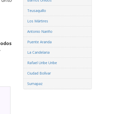
l
Grito
Barrios Unidos
Teusaquillo
Los Mártires
Antonio Nariño
Puente Aranda
todos
y
La Candelaria
Rafael Uribe Uribe
Ciudad Bolívar
Sumapaz