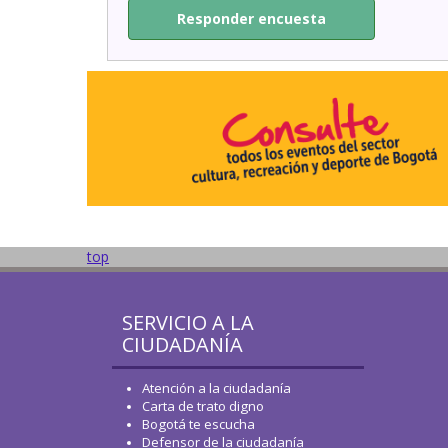
Responder encuesta
top
SERVICIO A LA
CIUDADANÍA
Atención a la ciudadanía
Carta de trato digno
Bogotá te escucha
Defensor de la ciudadanía