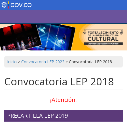
Pasar
al
contenido
principal
Inicio
>
Convocatoria LEP 2022
>
Convocatoria LEP 2018
Convocatoria LEP 2018
¡Atención!
PRECARTILLA LEP 2019