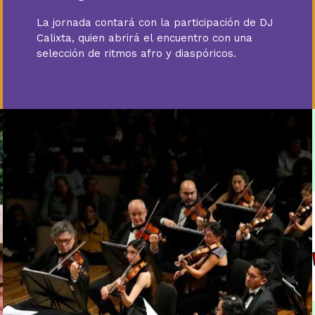
La jornada contará con la participación de DJ
Calixta, quien abrirá el encuentro con una
selección de ritmos afro y diaspóricos.