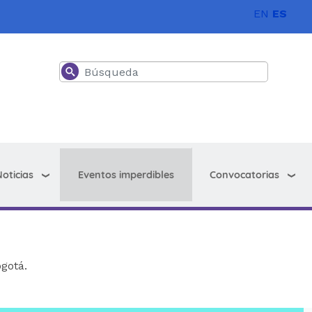
EN
ES
Buscar
oticias
Convocatorias
Eventos imperdibles
gotá.