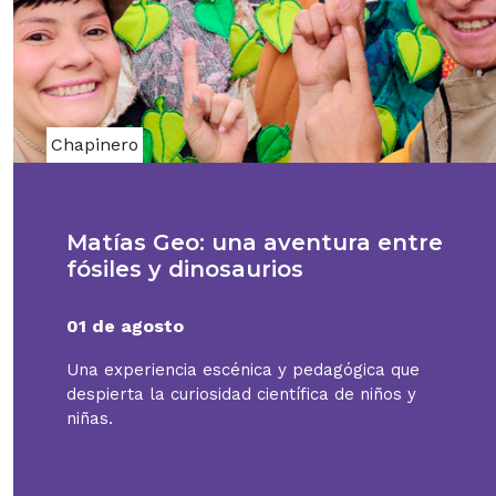
Chapinero
Matías Geo: una aventura entre
fósiles y dinosaurios
01 de agosto
Una experiencia escénica y pedagógica que
despierta la curiosidad científica de niños y
niñas.