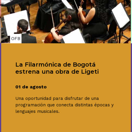
OFB
La Filarmónica de Bogotá
estrena una obra de Ligeti
01 de agosto
Una oportunidad para disfrutar de una
programación que conecta distintas épocas y
lenguajes musicales.