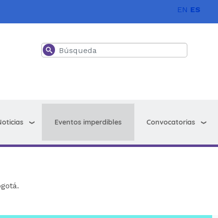
EN
ES
Buscar
oticias
Convocatorias
Eventos imperdibles
gotá.