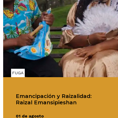
FUGA
Emancipación y Raizalidad:
Raizal Emansipieshan
01 de agosto