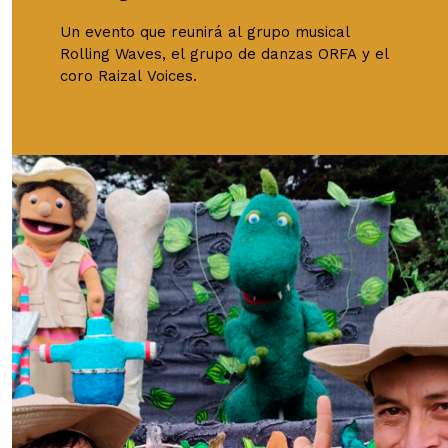
Un evento que reunirá al grupo musical
Rolling Waves, el grupo de danzas ORFA y el
coro Raizal Voices.