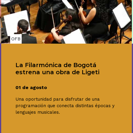
OFB
La Filarmónica de Bogotá
estrena una obra de Ligeti
01 de agosto
Una oportunidad para disfrutar de una
programación que conecta distintas épocas y
lenguajes musicales.