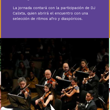
La jornada contará con la participación de DJ
Calixta, quien abrirá el encuentro con una
selección de ritmos afro y diaspóricos.