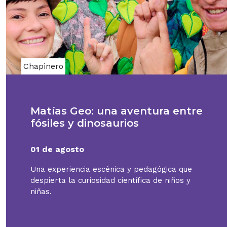
Chapinero
Matías Geo: una aventura entre
fósiles y dinosaurios
01 de agosto
Una experiencia escénica y pedagógica que
despierta la curiosidad científica de niños y
niñas.