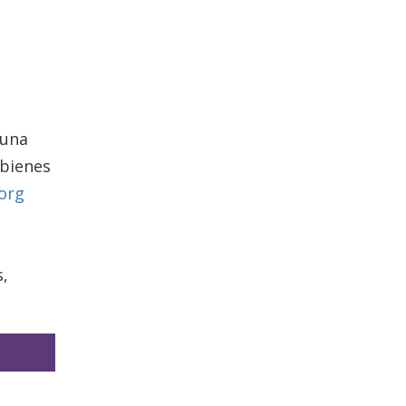
 una
 bienes
.org
s,