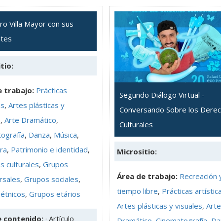
ro Villa Mayor con sus
ntes
tio:
 trabajo:
Prácticas
Segundo Diálogo Virtual -
as
,
Artes plásticas y
Conversando Sobre los Dere
s
,
Arte Dramático
,
Culturales
ografía
,
Danza
,
Música
,
ura
,
Patrimonio e identidad
,
Micrositio:
s culturales
,
Grupos
Área de trabajo:
Recreación 
rsales
,
Grupos sociales
,
tiempo libre
,
Prácticas artístic
étnicos
,
Grupos etários
Artes plásticas y visuales
,
Arte
e contenido:
· Artículo
Dramático
,
Cinematografía
,
Da