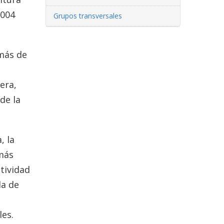
2004
Grupos transversales
 más de
era,
de la
, la
 más
tividad
da de
les.