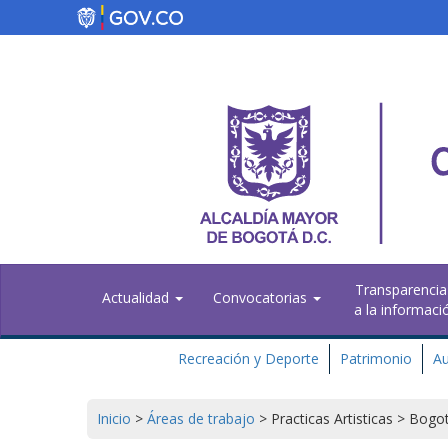
Pasar
al
contenido
principal
Transparencia
Actualidad
Convocatorias
a la informaci
Recreación y Deporte
Patrimonio
Au
Inicio
>
Áreas de trabajo
>
Practicas Artisticas
>
Bogot