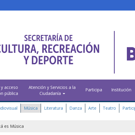
 y acceso
Atención y Servicios a la
Participa
Institución
ón pública
Ciudadanía
diovisual
Música
Literatura
Danza
Arte
Teatro
Partic
á es Música