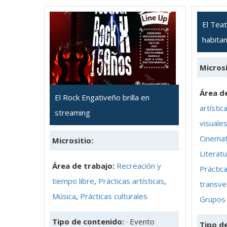
El Teat
habita
Microsi
Área de
El Rock Engativeño brilla en
artístic
streaming
visuale
Cinemat
Micrositio:
Literat
Área de trabajo:
Recreación y
Práctica
tiempo libre
,
Prácticas artísticas
,
transve
Música
,
Prácticas culturales
Grupos 
Tipo de contenido:
· Evento
Tipo d