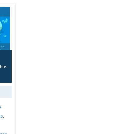
chos
y
as
,
nza
,