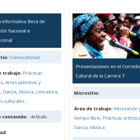
a informativa Beca de
ción Nacional e
cional
tio:
Convocatorias
Presentaciones en el Corredo
 trabajo:
Prácticas
Cultural de la Carrera 7
as
,
Artes plásticas y
s
,
Danza
,
Música
,
Literatura
,
Micrositio:
s culturales
Área de trabajo:
Recreación 
e contenido:
· Artículo
tiempo libre
,
Prácticas artístic
Danza
,
Música
ad: