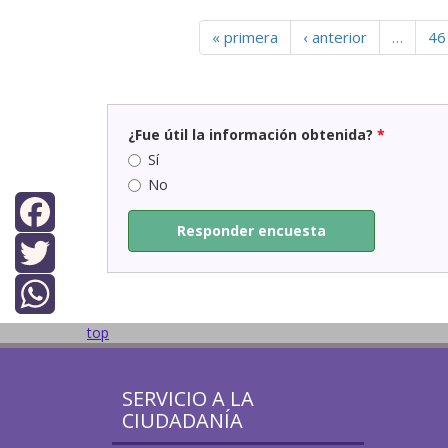
« primera
‹ anterior
…
46
¿Fue útil la información obtenida?
*
Sí
No
Responder encuesta
Facebook
Twitter
top
WhatsApp
SERVICIO A LA
CIUDADANÍA