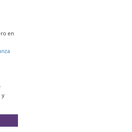
ero en
a
anza
e
 y