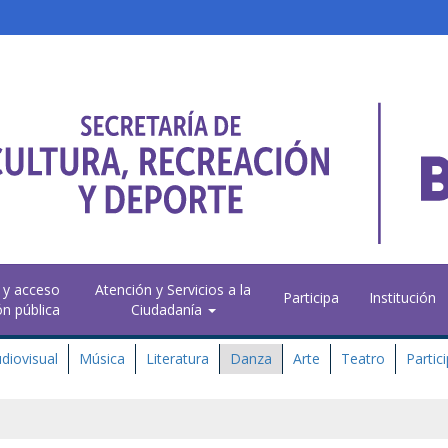
 y acceso
Atención y Servicios a la
Participa
Institución
ón pública
Ciudadanía
diovisual
Música
Literatura
Danza
Arte
Teatro
Partic