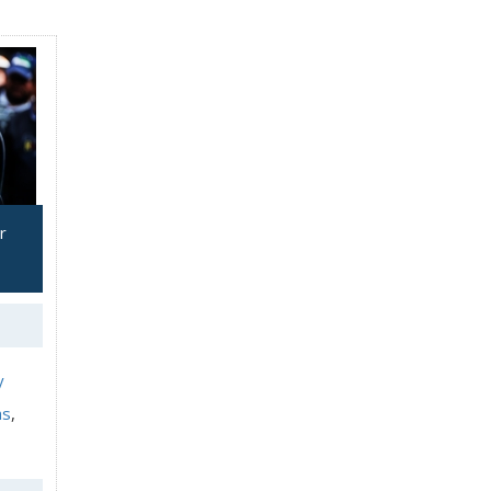
r
y
as
,