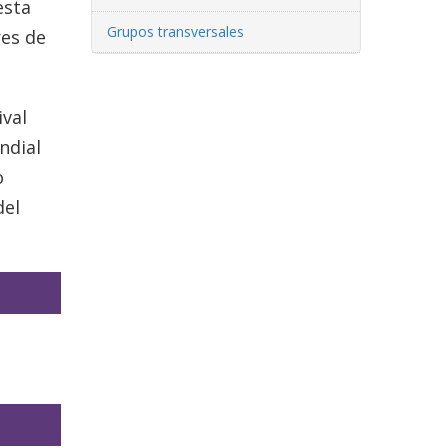
esta
Grupos transversales
res de
ival
ndial
o
del