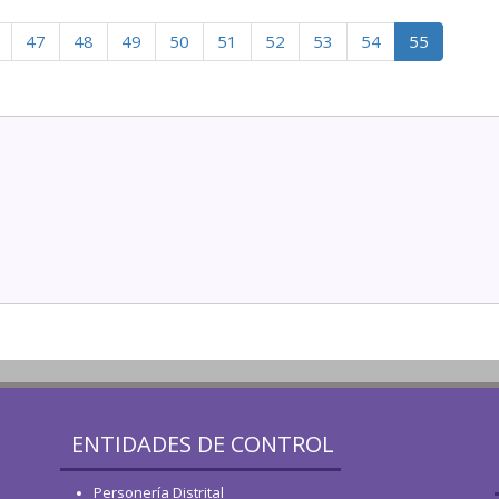
47
48
49
50
51
52
53
54
55
ENTIDADES DE CONTROL
Personería Distrital