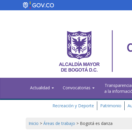
Pasar
al
contenido
principal
Transparencia
Actualidad
Convocatorias
a la informaci
Recreación y Deporte
Patrimonio
Au
Inicio
>
Áreas de trabajo
>
Bogotá es danza