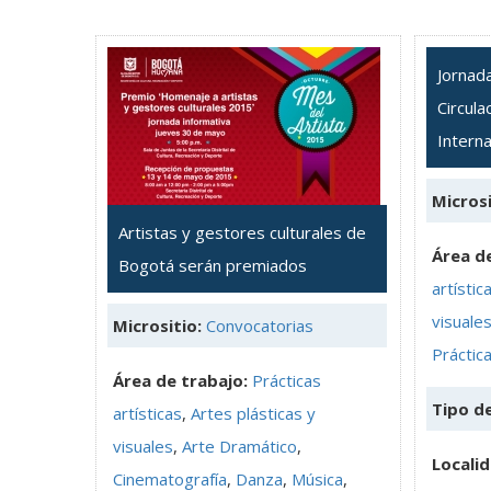
Jornad
Circula
Interna
Microsi
Artistas y gestores culturales de
Área de
Bogotá serán premiados
artístic
visuale
Micrositio:
Convocatorias
Práctica
Área de trabajo:
Prácticas
Tipo d
artísticas
,
Artes plásticas y
visuales
,
Arte Dramático
,
Localid
Cinematografía
,
Danza
,
Música
,