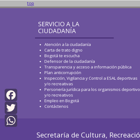
top
SERVICIO A LA
CIUDADANÍA
Atención a la ciudadanía
Carta de trato digno
Bogotá te escucha
Defensor de la ciudadanía
Transparencia y acceso a información pública
Plan anticorrupción
Inspección, Vigilancia y Control a ESAL deportivas
y/o recreativas
Personería jurídica para los organismos deportiv
y/o recreativos
Empleo en Bogotá
Contáctenos
Facebook
Twitter
Secretaría de Cultura, Recreaci
WhatsApp