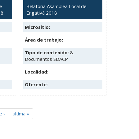
de
Relatoría Asamblea Local de
18
Engativá 2018
Micrositio:
Área de trabajo:
Tipo de contenido:
8.
Documentos SDACP
Localidad:
Oferente:
e ›
última »