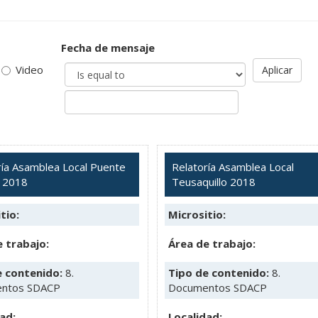
Fecha de mensaje
Video
Aplicar
ría Asamblea Local Puente
Relatoría Asamblea Local
 2018
Teusaquillo 2018
tio:
Micrositio:
 trabajo:
Área de trabajo:
e contenido:
8.
Tipo de contenido:
8.
ntos SDACP
Documentos SDACP
ad:
Localidad: