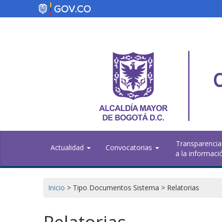
Skip
to
main
content
Transparencia
Actualidad
Convocatorias
a la informaci
Inicio
>
Tipo Documentos Sistema
>
Relatorias