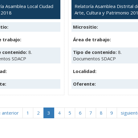
ría Asamblea Local Ciudad
Relatoría Asamblea Distrital 
r 2018
Arte, Cultura y Patrimonio 20
tio:
Micrositio:
 trabajo:
Área de trabajo:
e contenido:
8.
Tipo de contenido:
8.
ntos SDACP
Documentos SDACP
ad:
Localidad:
te:
Oferente:
‹ anterior
1
2
3
4
5
6
7
8
9
siguient