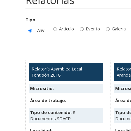
Relatorias
Tipo
Artículo
Evento
Galeria
- Any -
Relatoría Asamblea Local
Relato
Fontibón 2018
Aranda
Micrositio:
Microsi
Área de trabajo:
Área de
Tipo de contenido:
8.
Tipo d
Documentos SDACP
Docume
Localidad:
Localid