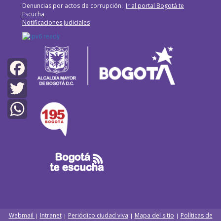
Denuncias por actos de corrupción:
Ir al portal Bogotá te
Escucha
Notificaciones judiciales
Facebook
Twitter
WhatsApp
Webmail
Intranet
Periódico ciudad viva
Mapa del sitio
Políticas de
|
|
|
|