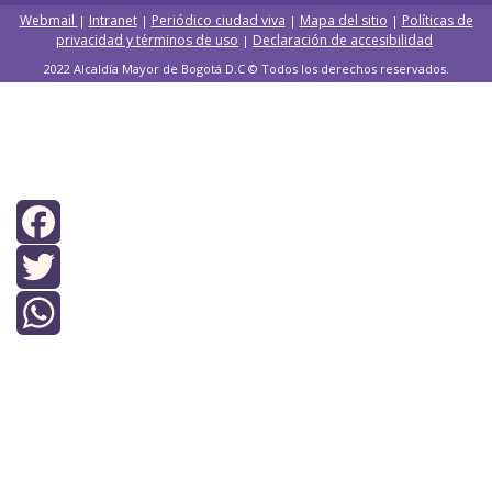
Webmail
Intranet
Periódico ciudad viva
Mapa del sitio
Políticas de
|
|
|
|
privacidad y términos de uso
Declaración de accesibilidad
|
2022 Alcaldía Mayor de Bogotá D.C © Todos los derechos reservados.
Facebook
Twitter
WhatsApp