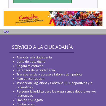
top
SERVICIO A LA CIUDADANÍA
Atención a la ciudadanía
Carta de trato digno
Bogotá te escucha
Defensor de la ciudadanía
Transparencia y acceso a información pública
Plan anticorrupción
Inspección, Vigilancia y Control a ESAL deportivas y/o
recreativas
Personería jurídica para los organismos deportivos y/o
recreativos
Empleo en Bogotá
Contáctenos