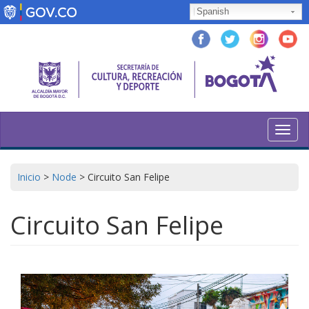
Skip
Spanish
to
main
content
Toggl
navig
Inicio
>
Node
>
Circuito San Felipe
Circuito San Felipe