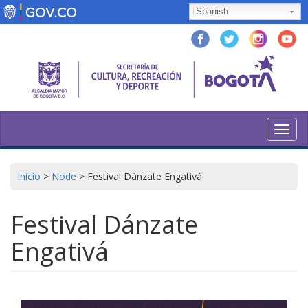
Skip
Spanish
to
main
content
Toggl
navig
Inicio
>
Node
>
Festival Dánzate Engativá
Festival Dánzate
Engativá