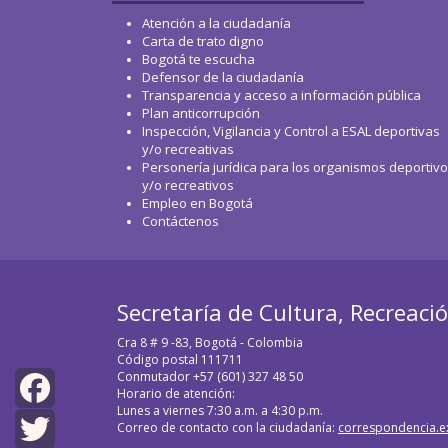
Atención a la ciudadanía
Carta de trato digno
Bogotá te escucha
Defensor de la ciudadanía
Transparencia y acceso a información pública
Plan anticorrupción
Inspección, Vigilancia y Control a ESAL deportivas
y/o recreativas
Personería jurídica para los organismos deportiv
y/o recreativos
Empleo en Bogotá
Contáctenos
Secretaría de Cultura, Recreaci
Cra 8 # 9 -83, Bogotá - Colombia
Código postal 111711
Conmutador +57 (601) 327 48 50
Horario de atención:
Lunes a viernes 7:30 a.m. a 4:30 p.m.
Facebook
Correo de contacto con la ciudadanía:
correspondencia.e