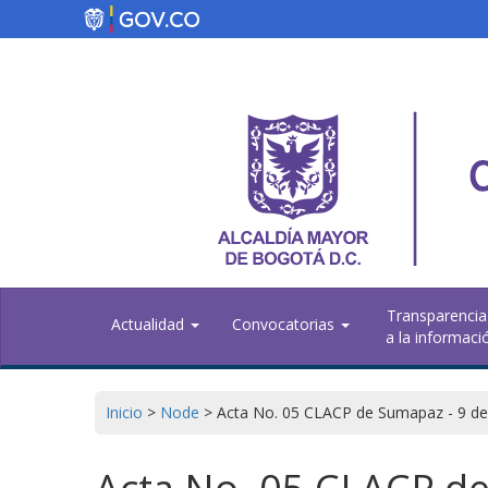
Skip
to
main
content
Transparencia
Actualidad
Convocatorias
a la informaci
Inicio
>
Node
>
Acta No. 05 CLACP de Sumapaz - 9 de 