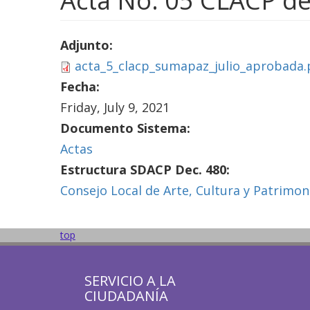
Acta No. 05 CLACP de
Adjunto:
acta_5_clacp_sumapaz_julio_aprobada.
Fecha:
Friday, July 9, 2021
Documento Sistema:
Actas
Estructura SDACP Dec. 480:
Consejo Local de Arte, Cultura y Patrimo
top
SERVICIO A LA
CIUDADANÍA