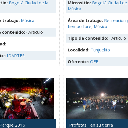
tio:
Bogotá Ciudad de la
Micrositio:
Bogotá Ciudad de 
Música
 trabajo:
Música
Área de trabajo:
Recreación 
tiempo libre
,
Música
e contenido:
· Artículo
Tipo de contenido:
· Artículo
ad:
Localidad:
Tunjuelito
te:
IDARTES
Oferente:
OFB
l Parque 2016
Profetas ...en su tierra