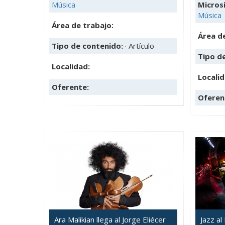
Música
Microsi
Música
Área de trabajo:
Área de
Tipo de contenido:
· Artículo
Tipo d
Localidad:
Localid
Oferente:
Oferen
Ara Malikian llega al Jorge Eliécer
Jazz a