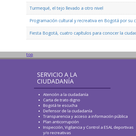
Turmequé, el tejo llevado a otro nivel
Programación cultural y recreativa en Bogotá por su
Fiesta Bogotá, cuatro capítulos para conocer la ciuda
top
SERVICIO A LA
CIUDADANÍA
Atención a la ciudadanía
Carta de trato digno
Bogotá te escucha
Defensor de la ciudadanía
Transparencia y acceso a información pública
Plan anticorrupción
Inspección, Vigilancia y Control a ESAL deportivas
y/o recreativas