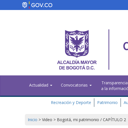
Pasar
al
contenido
principal
Transparencia
Actualidad
Convocatorias
a la informaci
Recreación y Deporte
Patrimonio
Au
Inicio
>
Video
>
Bogotá, mi patrimonio / CAPÍTULO 2