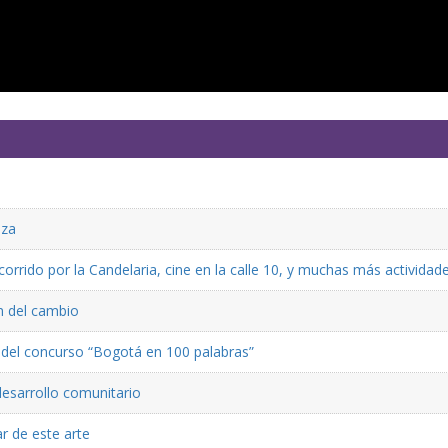
eza
rrido por la Candelaria, cine en la calle 10, y muchas más actividad
ón del cambio
ón del concurso “Bogotá en 100 palabras”
desarrollo comunitario
r de este arte