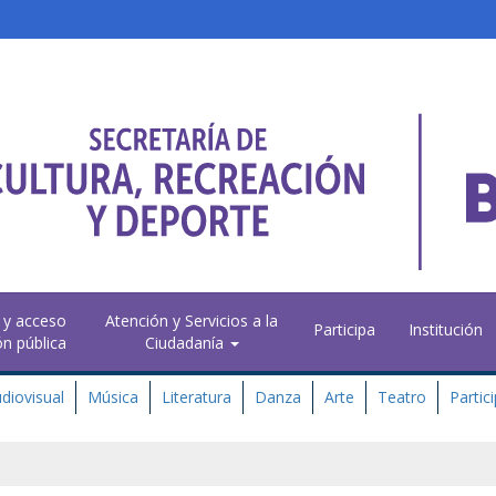
 y acceso
Atención y Servicios a la
Participa
Institución
ón pública
Ciudadanía
diovisual
Música
Literatura
Danza
Arte
Teatro
Partic