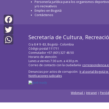
Personería jurídica para los organismos deportiv
y/o recreativos
Empleo en Bogotá
Contáctenos
Facebook
Secretaría de Cultura, Recreaci
Twitter
Cra 8 # 9 -83, Bogotá - Colombia
Código postal 111711
WhatsApp
Conmutador +57 (601) 327 48 50
Horario de atención:
Lunes a viernes 7:30 a.m. a 4:30 p.m.
Correo de contacto con la ciudadanía:
correspondencia.e
Denuncias por actos de corrupción:
Ir al portal Bogotá t
Notificaciones judiciales
Webmail
Intranet
Periód
|
|