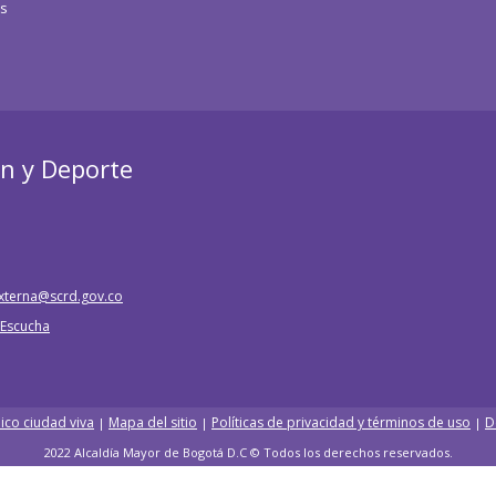
os
ón y Deporte
xterna@scrd.gov.co
e Escucha
ico ciudad viva
Mapa del sitio
Políticas de privacidad y términos de uso
D
|
|
|
2022 Alcaldía Mayor de Bogotá D.C © Todos los derechos reservados.