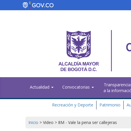
Pasar
al
contenido
principal
Transparencia
Actualidad
Convocatorias
a la informaci
Recreación y Deporte
Patrimonio
Au
Inicio
>
Video
>
8M - Vale la pena ser callejeras