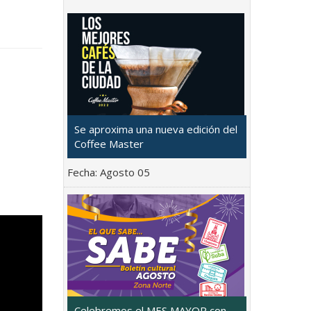
Se aproxima una nueva edición del
Coffee Master
Fecha:
Agosto 05
Celebremos el MES MAYOR con