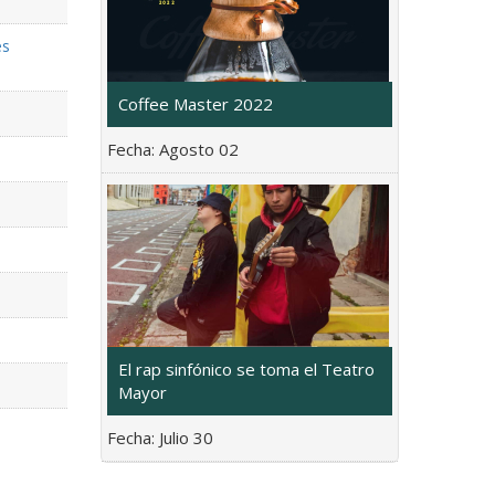
es
Coffee Master 2022
Fecha:
Agosto 02
El rap sinfónico se toma el Teatro
Mayor
Fecha:
Julio 30