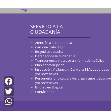
top
SERVICIO A LA
CIUDADANÍA
Atención a la ciudadanía
Carta de trato digno
Bogotá te escucha
Defensor de la ciudadanía
Transparencia y acceso a información pública
Plan anticorrupción
Inspección, Vigilancia y Control a ESAL deportivas
y/o recreativas
Personería jurídica para los organismos deportiv
y/o recreativos
Empleo en Bogotá
Facebook
Contáctenos
Twitter