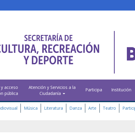
 y acceso
Atención y Servicios a la
Participa
Institución
ón pública
Ciudadanía
diovisual
Música
Literatura
Danza
Arte
Teatro
Partic