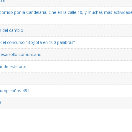
eza
rrido por la Candelaria, cine en la calle 10, y muchas más actividad
ón del cambio
ón del concurso “Bogotá en 100 palabras”
desarrollo comunitario
r de este arte
 cumpleaños 484
d