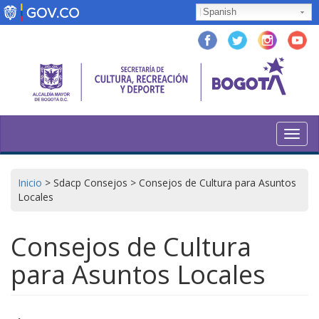
Pasar
Spanish
al
contenido
principal
Toggl
navig
Inicio
>
Sdacp Consejos
>
Consejos de Cultura para Asuntos
Locales
Consejos de Cultura
para Asuntos Locales