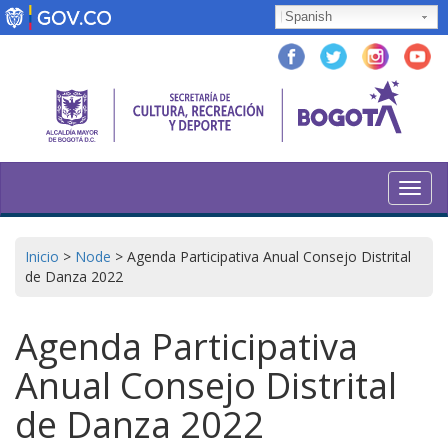
Pasar
Spanish
al
contenido
principal
Toggl
navig
Inicio
>
Node
>
Agenda Participativa Anual Consejo Distrital
de Danza 2022
Agenda Participativa
Anual Consejo Distrital
de Danza 2022