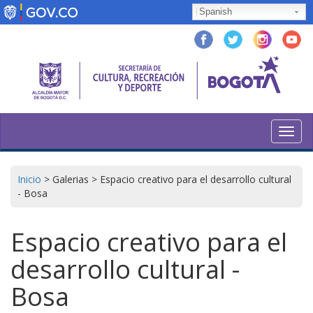
Pasar
Spanish
al
contenido
principal
Toggl
navig
Inicio
>
Galerias
>
Espacio creativo para el desarrollo cultural
- Bosa
Espacio creativo para el
desarrollo cultural -
Bosa