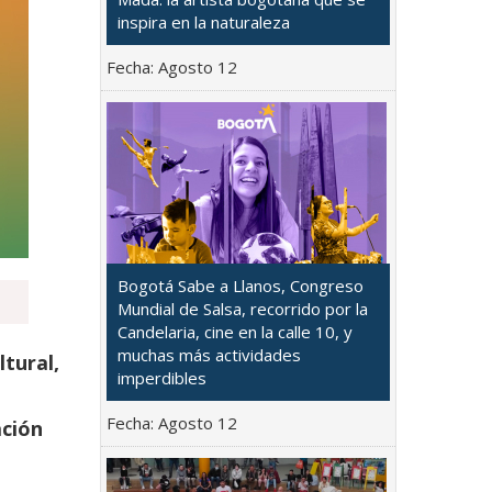
inspira en la naturaleza
Fecha:
Agosto 12
Bogotá Sabe a Llanos, Congreso
Mundial de Salsa, recorrido por la
Candelaria, cine en la calle 10, y
muchas más actividades
ltural,
imperdibles
Fecha:
Agosto 12
ación