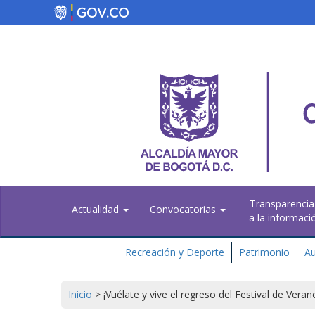
Pasar
al
contenido
principal
Transparencia
Actualidad
Convocatorias
a la informaci
Recreación y Deporte
Patrimonio
Au
Inicio
>
¡Vuélate y vive el regreso del Festival de Vera