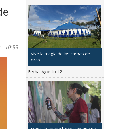
de
 - 10:55
Vive la magia de las carpas de
circo
Fecha:
Agosto 12
Mada: la artista bogotana que se