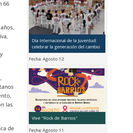
n 66
 años,
iva,
Día Internacional de la Juventud:
celebrar la generación del cambio
 y
Fecha:
Agosto 12
,
otanos
ento,
n las
Vive "Rock de Barrios"
ica de
Fecha:
Agosto 11