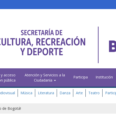
 y acceso
Atención y Servicios a la
Participa
Institución
ón pública
Ciudadanía
diovisual
Música
Literatura
Danza
Arte
Teatro
Partic
no de Bogotá!