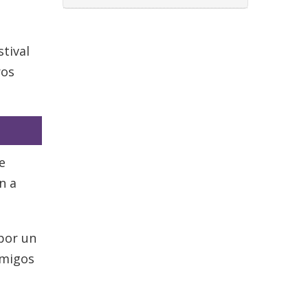
tival
ros
e
n a
 por un
amigos