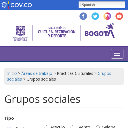
Pasar
Spanish
al
contenido
principal
Toggl
navig
Inicio
>
Áreas de trabajo
>
Practicas Culturales
>
Grupos
sociales
>
Grupos sociales
Grupos sociales
Tipo
Artículo
Evento
Galeria