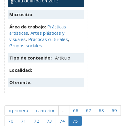
grafiti definida en 2013
Micrositio:
Área de trabajo:
Prácticas
artísticas
,
Artes plásticas y
visuales
,
Prácticas culturales
,
Grupos sociales
Tipo de contenido:
· Artículo
Localidad:
Oferente:
« primera
‹ anterior
…
66
67
68
69
70
71
72
73
74
75