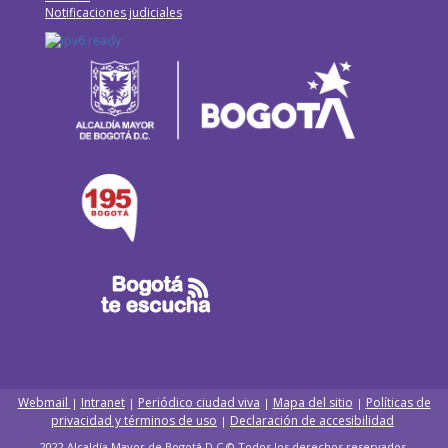
Notificaciones judiciales
Webmail
Intranet
Periódico ciudad viva
Mapa del sitio
Políticas de
|
|
|
|
privacidad y términos de uso
Declaración de accesibilidad
|
2022 Alcaldía Mayor de Bogotá D.C © Todos los derechos reservados.