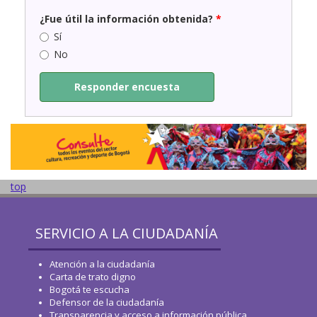
¿Fue útil la información obtenida?
*
Sí
No
Responder encuesta
top
SERVICIO A LA CIUDADANÍA
Atención a la ciudadanía
Carta de trato digno
Bogotá te escucha
Defensor de la ciudadanía
Transparencia y acceso a información pública