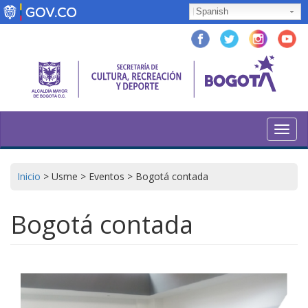
Pasar
Spanish
al
contenido
principal
Toggl
navig
Inicio
>
Usme
>
Eventos
>
Bogotá contada
Bogotá contada