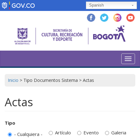
Pasar
Spanish
al
contenido
principal
Toggl
navig
Inicio
>
Tipo Documentos Sistema
>
Actas
Actas
Tipo
Artículo
Evento
Galeria
- Cualquiera -