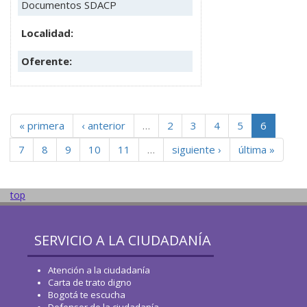
Documentos SDACP
Localidad:
Oferente:
« primera
‹ anterior
…
2
3
4
5
6
7
8
9
10
11
…
siguiente ›
última »
top
SERVICIO A LA CIUDADANÍA
Atención a la ciudadanía
Carta de trato digno
Bogotá te escucha
Defensor de la ciudadanía