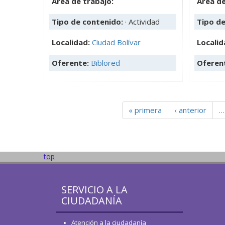
Área de trabajo:
Área de
Tipo de contenido:
· Actividad
Tipo d
Localidad:
Ciudad Bolívar
Localid
Oferente:
Biblored
Oferen
« primera
‹ anterior
…
top
SERVICIO A LA
CIUDADANÍA
Atención a la ciudadanía