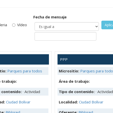
Fecha de mensaje
leria
Vídeo
Aplic
PPP
tio:
Parques para todos
Micrositio:
Parques para tod
 trabajo:
Área de trabajo:
e contenido:
· Actividad
Tipo de contenido:
· Actividad
ad:
Ciudad Bolívar
Localidad:
Ciudad Bolívar
te:
Biblored
Oferente:
Biblored