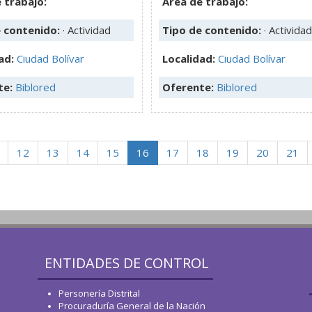
 trabajo:
Área de trabajo:
e contenido:
· Actividad
Tipo de contenido:
· Actividad
ad:
Ciudad Bolívar
Localidad:
Ciudad Bolívar
te:
Biblored
Oferente:
Biblored
12
13
14
15
16
17
18
19
20
21
ENTIDADES DE CONTROL
Personería Distrital
Procuraduría General de la Nación