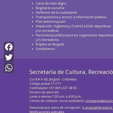
Carta de trato digno
Bogotá te escucha
Defensor de la ciudadanía
Transparencia y acceso a información pública
Plan anticorrupción
Inspección, Vigilancia y Control a ESAL deportivas
y/o recreativas
Personería jurídica para los organismos deportiv
y/o recreativos
Empleo en Bogotá
Contáctenos
Facebook
Twitter
Secretaría de Cultura, Recreaci
WhatsApp
Cra 8 # 9 -83, Bogotá - Colombia
Código postal 111711
Conmutador +57 (601) 327 48 50
Horario de atención:
Lunes a viernes 7:30 a.m. a 4:30 p.m.
Correo de contacto con la ciudadanía:
correspondencia.e
Denuncias por actos de corrupción:
Ir al portal Bogotá t
Notificaciones judiciales