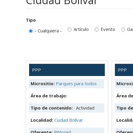
Ciudad Bolívar
Tipo
Artículo
Evento
Ga
- Cualquiera -
PPP
PPP
Micrositio:
Parques para todos
Microsi
Área de trabajo:
Área de
Tipo de contenido:
· Actividad
Tipo d
Localidad:
Ciudad Bolívar
Localid
Oferente:
Biblored
Oferen