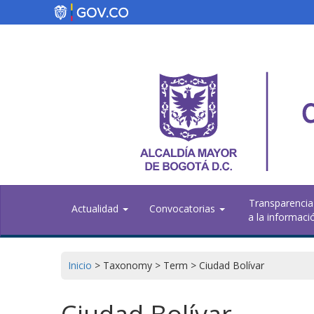
Pasar
al
contenido
principal
Transparencia
Actualidad
Convocatorias
a la informaci
Inicio
>
Taxonomy
>
Term
>
Ciudad Bolívar