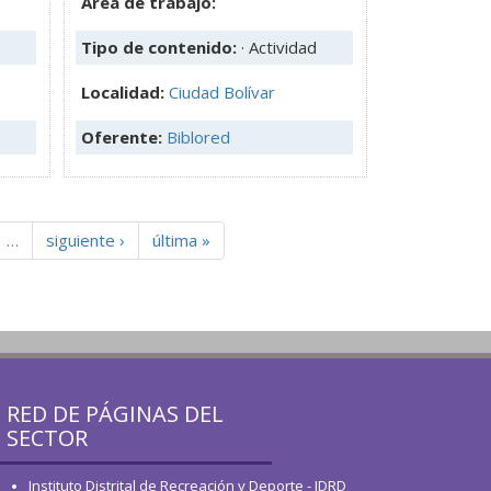
Área de trabajo:
Tipo de contenido:
· Actividad
Localidad:
Ciudad Bolívar
Oferente:
Biblored
…
siguiente ›
última »
RED DE PÁGINAS DEL
SECTOR
Instituto Distrital de Recreación y Deporte - IDRD