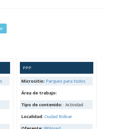
ar
PPP
os
Micrositio:
Parques para todos
Área de trabajo:
Tipo de contenido:
· Actividad
Localidad:
Ciudad Bolívar
Oferente:
Biblored