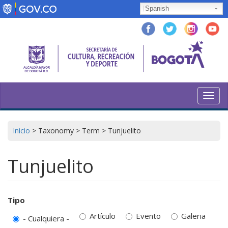
Pasar
Spanish
al
contenido
principal
Toggl
navig
Inicio
>
Taxonomy
>
Term
>
Tunjuelito
Tunjuelito
Tipo
Artículo
Evento
Galeria
- Cualquiera -