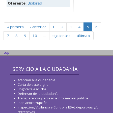
Oferente:
Biblored
« primera
‹ anterior
1
2
3
4
5
6
7
8
9
10
…
siguiente ›
última »
top
SERVICIO A LA CIUDADANÍA
Atención a la ciudadanía
Carta de trato digno
Bogotá te escucha
Defensor de la ciudadanía
Transparencia y acceso a información pública
Plan anticorrupción
Inspección, Vigilancia y Control a ESAL deportivas y/o
recreativas