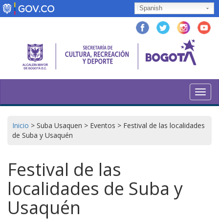
Pasar
Spanish
al
contenido
principal
Toggl
navig
Inicio
>
Suba Usaquen
>
Eventos
>
Festival de las localidades
de Suba y Usaquén
Festival de las
localidades de Suba y
Usaquén