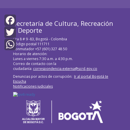
Secretaría de Cultura, Recreación
y Deporte
Facebook
Cra 8 # 9 -83, Bogotá - Colombia
Twitter
Código postal 111711
Conmutador +57 (601) 327 48 50
Horario de atención:
WhatsApp
Lunes a viernes 7:30 a.m. a 4:30 p.m.
Correo de contacto con la
ciudadanía:
correspondencia.externa@scrd.gov.co
Denuncias por actos de corrupción:
Ir al portal Bogotá te
Escucha
Notificaciones judiciales