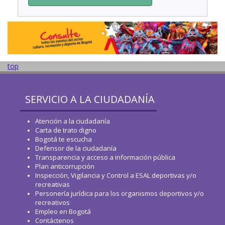
top
SERVICIO A LA CIUDADANÍA
Atención a la ciudadanía
Carta de trato digno
Bogotá te escucha
Defensor de la ciudadanía
Transparencia y acceso a información pública
Plan anticorrupción
Inspección, Vigilancia y Control a ESAL deportivas y/o
recreativas
Personería jurídica para los organismos deportivos y/o
recreativos
Empleo en Bogotá
Contáctenos