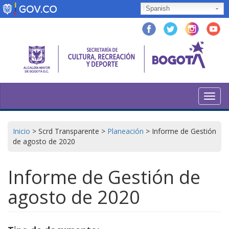
Pasar
Spanish
al
contenido
principal
Toggl
navig
Inicio
>
Scrd Transparente
>
Planeación
>
Informe de Gestión
de agosto de 2020
Informe de Gestión de
agosto de 2020