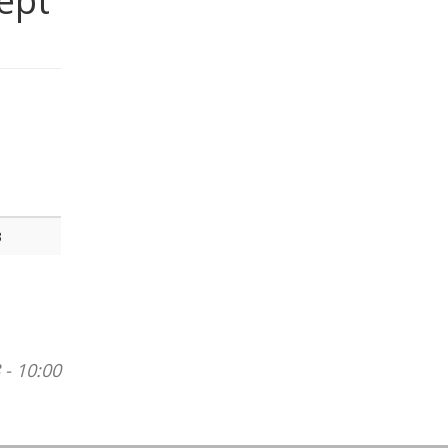
ept
B
 - 10:00