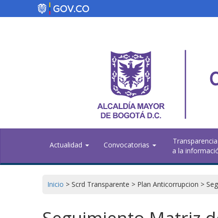
Pasar
al
contenido
principal
Transparencia
Actualidad
Convocatorias
a la informaci
Inicio
>
Scrd Transparente
>
Plan Anticorrupcion
>
Seg