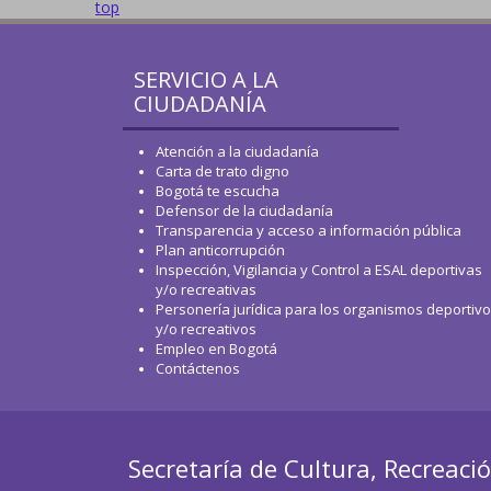
top
SERVICIO A LA
CIUDADANÍA
Atención a la ciudadanía
Carta de trato digno
Bogotá te escucha
Defensor de la ciudadanía
Transparencia y acceso a información pública
Plan anticorrupción
Inspección, Vigilancia y Control a ESAL deportivas
y/o recreativas
Personería jurídica para los organismos deportiv
y/o recreativos
Empleo en Bogotá
Contáctenos
Secretaría de Cultura, Recreaci