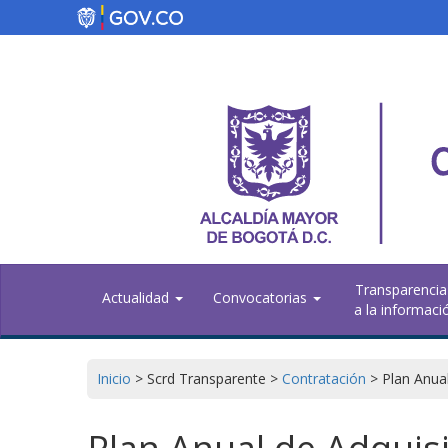
Pasar
al
contenido
principal
Transparencia
Actualidad
Convocatorias
a la informaci
Inicio
>
Scrd Transparente
>
Contratación
>
Plan Anual