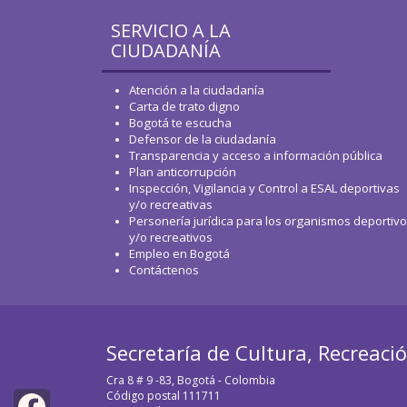
SERVICIO A LA
CIUDADANÍA
Atención a la ciudadanía
Carta de trato digno
Bogotá te escucha
Defensor de la ciudadanía
Transparencia y acceso a información pública
Plan anticorrupción
Inspección, Vigilancia y Control a ESAL deportivas
y/o recreativas
Personería jurídica para los organismos deportiv
y/o recreativos
Empleo en Bogotá
Contáctenos
Secretaría de Cultura, Recreaci
Cra 8 # 9 -83, Bogotá - Colombia
Código postal 111711