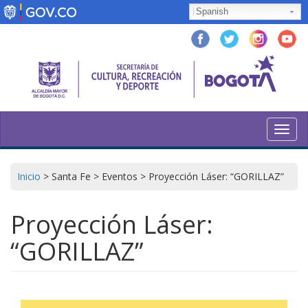
Pasar
Spanish
al
contenido
principal
Toggl
navig
Inicio
>
Santa Fe
>
Eventos
>
Proyección Láser: “GORILLAZ”
Proyección Láser:
“GORILLAZ”