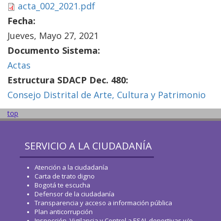
acta_002_2021.pdf
Fecha:
Jueves, Mayo 27, 2021
Documento Sistema:
Actas
Estructura SDACP Dec. 480:
Consejo Distrital de Arte, Cultura y Patrimonio
top
SERVICIO A LA CIUDADANÍA
Atención a la ciudadanía
Carta de trato digno
Bogotá te escucha
Defensor de la ciudadanía
Transparencia y acceso a información pública
Plan anticorrupción
Inspección, Vigilancia y Control a ESAL deportivas y/o