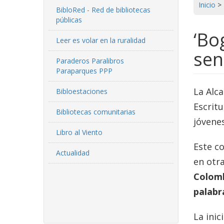
Inicio
>
BibloRed - Red de bibliotecas
públicas
‘Bo
Leer es volar en la ruralidad
sen
Paraderos Paralibros
Paraparques PPP
La Alca
Bibloestaciones
Escritu
Bibliotecas comunitarias
jóvene
Libro al Viento
Este co
Actualidad
en otr
Colomb
palabr
La inic