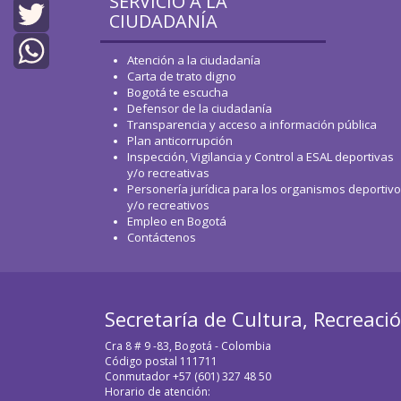
SERVICIO A LA
Facebook
CIUDADANÍA
Twitter
Atención a la ciudadanía
Carta de trato digno
WhatsApp
Bogotá te escucha
Defensor de la ciudadanía
Transparencia y acceso a información pública
Plan anticorrupción
Inspección, Vigilancia y Control a ESAL deportivas
y/o recreativas
Personería jurídica para los organismos deportiv
y/o recreativos
Empleo en Bogotá
Contáctenos
Secretaría de Cultura, Recreaci
Cra 8 # 9 -83, Bogotá - Colombia
Código postal 111711
Conmutador +57 (601) 327 48 50
Horario de atención: