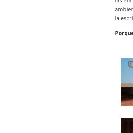
las en
ambient
la escr
Porque