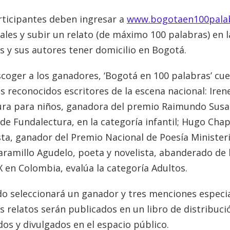
rticipantes deben ingresar a
www.bogotaen100pala
ales y subir un relato (de máximo 100 palabras) en 
os y sus autores tener domicilio en Bogotá.
scoger a los ganadores, ‘Bogotá en 100 palabras’ cu
s reconocidos escritores de la escena nacional: Ire
tura para niños, ganadora del premio Raimundo Susae
 de Fundalectura, en la categoría infantil; Hugo Cha
ta, ganador del Premio Nacional de Poesía Ministerio
Jaramillo Agudelo, poeta y novelista, abanderado de 
X en Colombia, evalúa la categoría Adultos.
do seleccionará un ganador y tres menciones especial
 relatos serán publicados en un libro de distribuci
dos y divulgados en el espacio público.