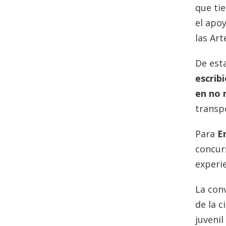
que tie
el apoy
las Art
De est
escrib
en no 
transpo
Para
E
concur
experie
La con
de la c
juvenil