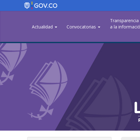
Pasar
al
contenido
Transparencia
principal
Actualidad
Convocatorias
a la informació