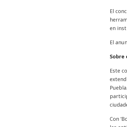
El con
herrami
en inst
El anun
Sobre 
Este c
extend
Puebla
partici
ciudade
Con ‘Bo