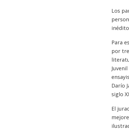
Los pa
person
inédit
Para e
por tre
litera
Juvenil
ensayis
Darío 
siglo X
El jura
mejores
ilustra