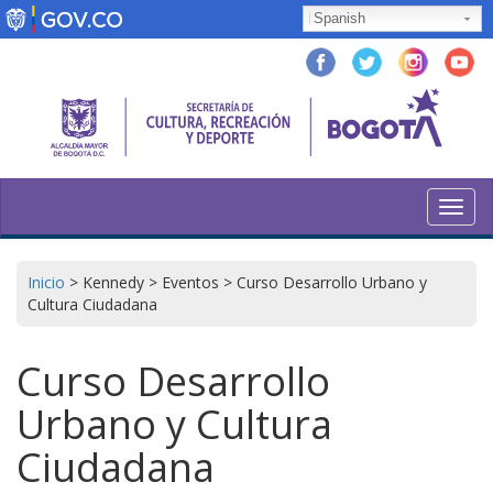
Pasar
Spanish
al
contenido
principal
Toggl
navig
Inicio
>
Kennedy
>
Eventos
>
Curso Desarrollo Urbano y
Cultura Ciudadana
Curso Desarrollo
Urbano y Cultura
Ciudadana