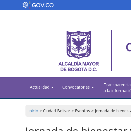
Pasar
al
contenido
principal
Transparencia
Actualidad
Convocatorias
a la informaci
Inicio
>
Ciudad Bolivar
>
Eventos
>
Jornada de bienest