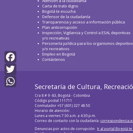
Atención a la ciudadanía
Carta de trato digno
Bogotá te escucha
Defensor de la ciudadanía
Transparencia y acceso a información pública
Plan anticorrupción
Inspección, Vigilancia y Control a ESAL deportivas
y/o recreativas
Personería jurídica para los organismos deportiv
y/o recreativos
Empleo en Bogotá
Contáctenos
Facebook
Twitter
Secretaría de Cultura, Recreaci
WhatsApp
Cra 8 # 9 -83, Bogotá - Colombia
Código postal 111711
Conmutador +57 (601) 327 48 50
Horario de atención:
Lunes a viernes 7:30 a.m. a 4:30 p.m.
Correo de contacto con la ciudadanía:
correspondencia.e
Denuncias por actos de corrupción:
Ir al portal Bogotá t