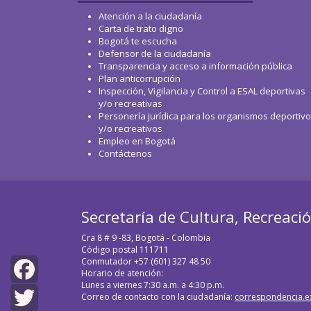
Atención a la ciudadanía
Carta de trato digno
Bogotá te escucha
Defensor de la ciudadanía
Transparencia y acceso a información pública
Plan anticorrupción
Inspección, Vigilancia y Control a ESAL deportivas
y/o recreativas
Personería jurídica para los organismos deportiv
y/o recreativos
Empleo en Bogotá
Contáctenos
Secretaría de Cultura, Recreaci
Cra 8 # 9 -83, Bogotá - Colombia
Código postal 111711
Conmutador +57 (601) 327 48 50
Horario de atención:
Lunes a viernes 7:30 a.m. a 4:30 p.m.
Facebook
Correo de contacto con la ciudadanía:
correspondencia.e