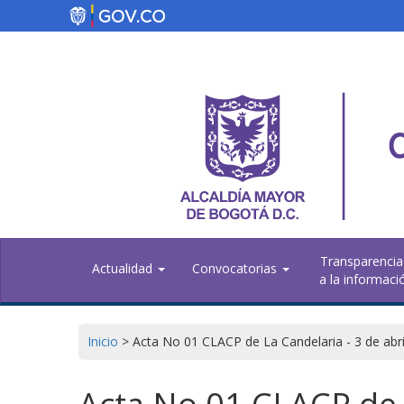
Pasar
al
contenido
principal
Transparencia
Actualidad
Convocatorias
a la informaci
Inicio
>
Acta No 01 CLACP de La Candelaria - 3 de abri